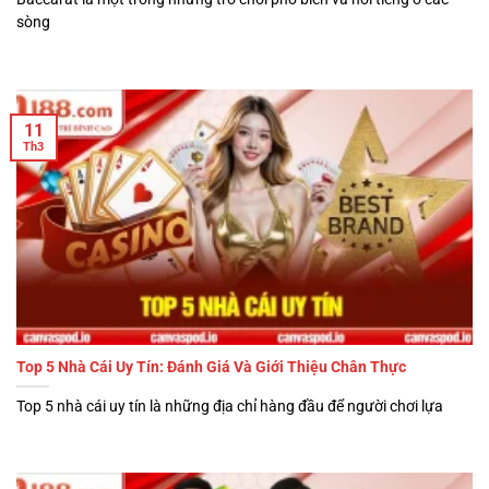
sòng
11
Th3
Top 5 Nhà Cái Uy Tín: Đánh Giá Và Giới Thiệu Chân Thực
Top 5 nhà cái uy tín là những địa chỉ hàng đầu để người chơi lựa