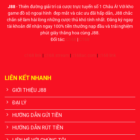
J88
- Thiên đường giải trí cá cược trực tuyến số 1 Châu Á! Với kho
game đồ sộ ngoại hình đẹp mắt và các ưu đãi hấp dẫn, J88 chắc
chắn sẽ làm hài lòng những cược thủ khó tính nhất. Đăng ký ngay
tài khoản để nhận ngay 100% tiền thưởng nạp đầu và trải nghiệm
phút giây thăng hoa cùng J88.
Đối tác:
C168
|
C168
c168 link
|
c168.stream
|
c168ac.com
|
c168 link
LIÊN KẾT NHANH
GIỚI THIỆU J88
ĐẠI LÝ
HƯỚNG DẪN GỬI TIỀN
HƯỚNG DẪN RÚT TIỀN