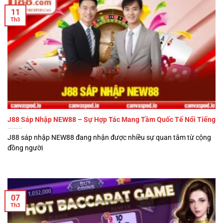
11
Th3
J88 Sáp Nhập NEW88 – Sự Hợp Tác Mang Tầm Quốc Tế Nổi Tiếng
J88 sáp nhập NEW88 đang nhận được nhiều sự quan tâm từ cộng
đồng người
07
Th3