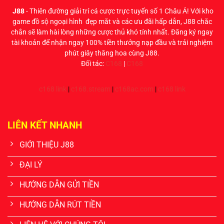
J88
- Thiên đường giải trí cá cược trực tuyến số 1 Châu Á! Với kho
game đồ sộ ngoại hình đẹp mắt và các ưu đãi hấp dẫn, J88 chắc
chắn sẽ làm hài lòng những cược thủ khó tính nhất. Đăng ký ngay
tài khoản để nhận ngay 100% tiền thưởng nạp đầu và trải nghiệm
phút giây thăng hoa cùng J88.
Đối tác:
C168
|
C168
c168 link
|
c168.stream
|
c168ac.com
|
c168 link
LIÊN KẾT NHANH
GIỚI THIỆU J88
ĐẠI LÝ
HƯỚNG DẪN GỬI TIỀN
HƯỚNG DẪN RÚT TIỀN